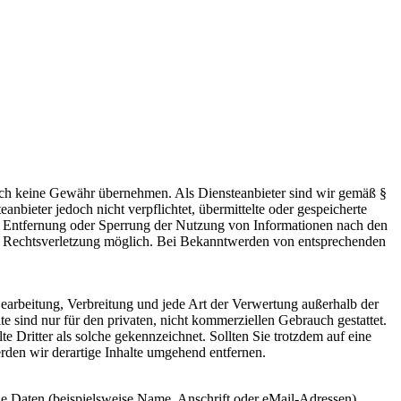
 jedoch keine Gewähr übernehmen. Als Diensteanbieter sind wir gemäß §
bieter jedoch nicht verpflichtet, übermittelte oder gespeicherte
ur Entfernung oder Sperrung der Nutzung von Informationen nach den
ten Rechtsverletzung möglich. Bei Bekanntwerden von entsprechenden
 Bearbeitung, Verbreitung und jede Art der Verwertung außerhalb der
 sind nur für den privaten, nicht kommerziellen Gebrauch gestattet.
te Dritter als solche gekennzeichnet. Sollten Sie trotzdem auf eine
den wir derartige Inhalte umgehend entfernen.
e Daten (beispielsweise Name, Anschrift oder eMail-Adressen)